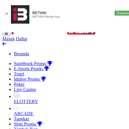
×
IBETWIN
Downlo
IBETWIN Mobile App
Masuk
Daftar
Beranda
Sportbook
Promo
E-Sports
Promo
Togel
Idnlive
Promo
Poker
Live Casino
ELOTTERY
ARCADE
Tangkas
Slots
Promo