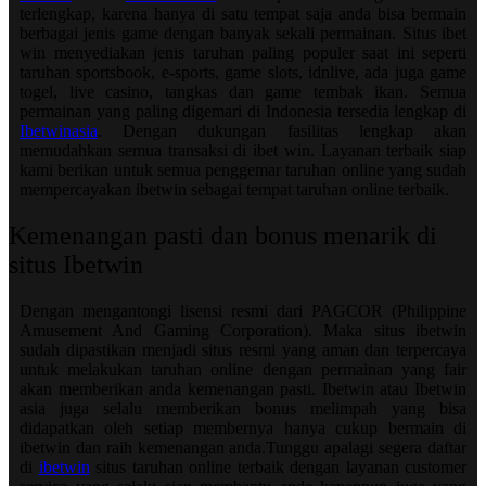
terlengkap, karena hanya di satu tempat saja anda bisa bermain
berbagai jenis game dengan banyak sekali permainan. Situs ibet
win menyediakan jenis taruhan paling populer saat ini seperti
taruhan sportsbook, e-sports, game slots, idnlive, ada juga game
togel, live casino, tangkas dan game tembak ikan. Semua
permainan yang paling digemari di Indonesia tersedia lengkap di
Ibetwinasia
. Dengan dukungan fasilitas lengkap akan
memudahkan semua transaksi di ibet win. Layanan terbaik siap
kami berikan untuk semua penggemar taruhan online yang sudah
mempercayakan ibetwin sebagai tempat taruhan online terbaik.
Kemenangan pasti dan bonus menarik di
situs Ibetwin
Dengan mengantongi lisensi resmi dari PAGCOR (Philippine
Amusement And Gaming Corporation). Maka situs ibetwin
sudah dipastikan menjadi situs resmi yang aman dan terpercaya
untuk melakukan taruhan online dengan permainan yang fair
akan memberikan anda kemenangan pasti. Ibetwin atau Ibetwin
asia juga selalu memberikan bonus melimpah yang bisa
didapatkan oleh setiap membernya hanya cukup bermain di
ibetwin dan raih kemenangan anda.Tunggu apalagi segera daftar
di
ibetwin
situs taruhan online terbaik dengan layanan customer