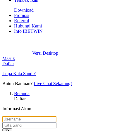
Tembak Ikan
Download
Promosi
Referral
Hubungi Kami
Info IBETWIN
Versi Desktop
Masuk
Daftar
Lupa Kata Sandi?
Butuh Bantuan?
Live Chat Sekarang!
Beranda
Daftar
Informasi Akun